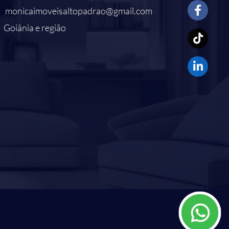
monicaimoveisaltopadrao@gmail.com
Goiânia e região