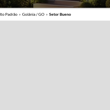
lto Padrão
»
Goiânia / GO
»
Setor Bueno