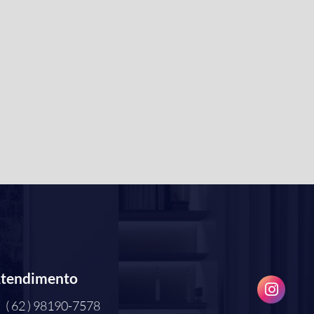
tendimento
( 62 ) 98190-7578