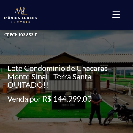
CRECI: 103.853-F
Lote Condomínio de Chácaras
Monte Sinai - Terra Santa -
QUITADO!!
Venda por R$ 144.999,00