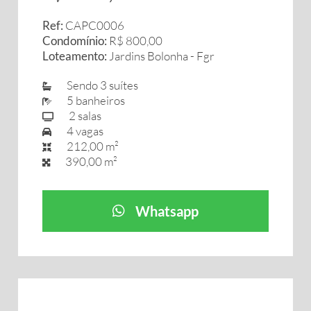
Ref:
CAPC0006
Condomínio:
R$ 800,00
Loteamento:
Jardins Bolonha - Fgr
Sendo 3 suítes
5 banheiros
2 salas
4 vagas
212,00 m²
390,00 m²
Whatsapp