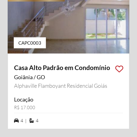
CAPC0003
Casa Alto Padrão em Condomínio
Goiânia / GO
Alphaville Flamboyant Residencial Goiás
Locação
R$ 17.000
4 vagas na garagem
4 suítes
4 |
4