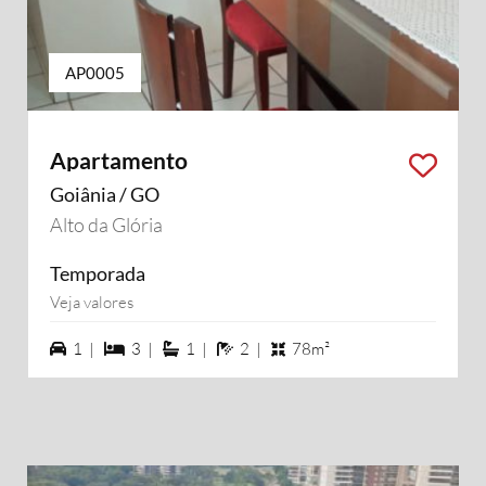
AP0005
Apartamento
Goiânia / GO
Alto da Glória
Temporada
Veja valores
1 vagas na garagem
3 dormiórios
1 suítes
2 banheiros
1 |
3 |
1 |
2 |
78m²