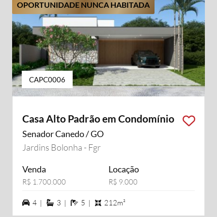
OPORTUNIDADE NUNCA HABITADA
CAPC0006
Casa Alto Padrão em Condomínio
Senador Canedo / GO
Jardins Bolonha - Fgr
Venda
Locação
R$ 1.700.000
R$ 9.000
4 vagas na garagem
3 suítes
5 banheiros
4 |
3 |
5 |
212m²