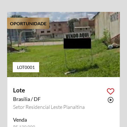
OPORTUNIDADE
LOT0001
Lote
Brasília / DF
Possu
Setor Residencial Leste Planaltina
Venda