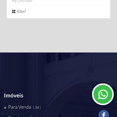
R$ 130.000
83m²
Imóveis
Para Venda
( 34 )