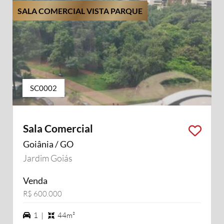
SALA COMERCIAL VISTA PARQUE
SC0002
Sala Comercial
Goiânia / GO
Jardim Goiás
Venda
R$ 600.000
1 vagas na garagem
1 |
44m²