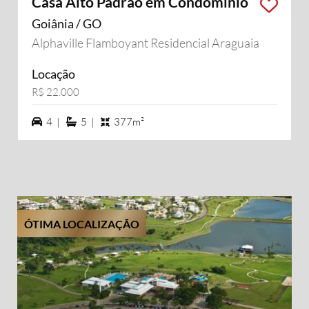
Casa Alto Padrão em Condomínio
Goiânia / GO
Alphaville Flamboyant Residencial Araguaia
Locação
R$ 22.000
4 vagas na garagem
5 suítes
4 |
5 |
377m²
ÓTIMA LOCALIZAÇÃO