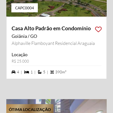
CAPC0004
Casa Alto Padrão em Condomínio
Goiânia / GO
Alphaville Flamboyant Residencial Araguaia
Locação
R$ 25.000
4 vagas na garagem
1 dormiórios
5 suítes
4 |
1 |
5 |
390m²
ÓTIMA LOCALIZAÇÃO