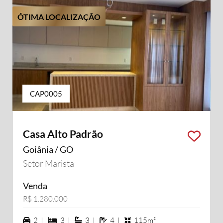
ÓTIMA LOCALIZAÇÃO
CAP0005
Casa Alto Padrão
Goiânia / GO
Setor Marista
Venda
R$ 1.280.000
2 vagas na garagem
3 dormiórios
3 suítes
4 banheiros
2 |
3 |
3 |
4 |
115m²