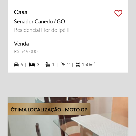
Casa
Senador Canedo / GO
Residencial Flor do Ipê II
Venda
R$ 549.000
6 vagas na garagem
3 dormiórios
1 suítes
2 banheiros
6 |
3 |
1 |
2 |
150m²
ÓTIMA LOCALIZAÇÃO - MOTO GP