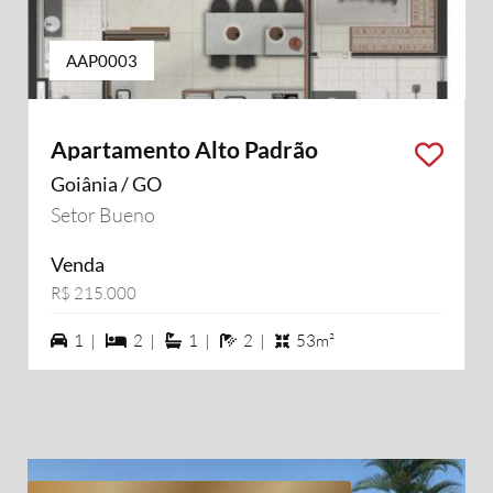
AAP0003
Apartamento Alto Padrão
Goiânia / GO
Setor Bueno
Venda
R$ 215.000
1 vagas na garagem
2 dormiórios
1 suítes
2 banheiros
1 |
2 |
1 |
2 |
53m²