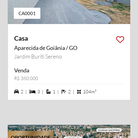
CA0001
Casa
Aparecida de Goiânia / GO
Jardim Buriti Sereno
Venda
R$ 380.000
2 vagas na garagem
3 dormiórios
1 suítes
2 banheiros
2 |
3 |
1 |
2 |
104m²
OPORTUNIDADE