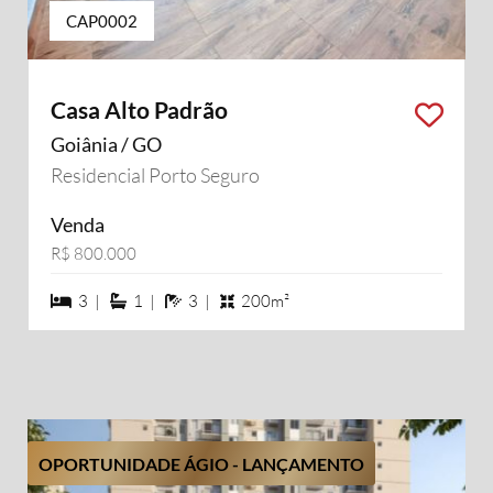
CAP0002
Casa Alto Padrão
Goiânia / GO
Residencial Porto Seguro
Venda
R$ 800.000
3 dormiórios
1 suítes
3 banheiros
3 |
1 |
3 |
200m²
OPORTUNIDADE ÁGIO - LANÇAMENTO