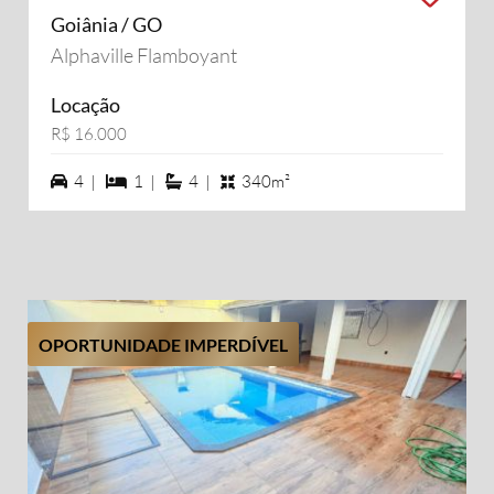
Goiânia / GO
Alphaville Flamboyant
Locação
R$ 16.000
4 vagas na garagem
1 dormiórios
4 suítes
4 |
1 |
4 |
340m²
OPORTUNIDADE IMPERDÍVEL