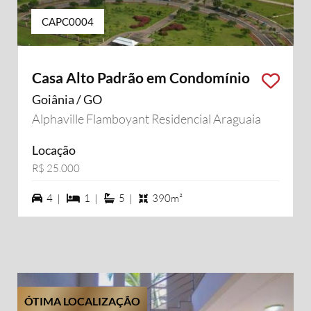
CAPC0004
Casa Alto Padrão em Condomínio
Goiânia / GO
Alphaville Flamboyant Residencial Araguaia
Locação
R$ 25.000
4 vagas na garagem
1 dormiórios
5 suítes
4 |
1 |
5 |
390m²
ÓTIMA LOCALIZAÇÃO