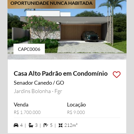
OPORTUNIDADE NUNCA HABITADA
CAPC0006
Casa Alto Padrão em Condomínio
Senador Canedo / GO
Jardins Bolonha - Fgr
Venda
Locação
R$ 1.700.000
R$ 9.000
4 vagas na garagem
3 suítes
5 banheiros
4 |
3 |
5 |
212m²