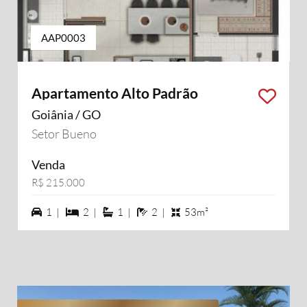
AAP0003
Apartamento Alto Padrão
Goiânia / GO
Setor Bueno
Venda
R$ 215.000
1 vagas na garagem
2 dormiórios
1 suítes
2 banheiros
1 |
2 |
1 |
2 |
53m²