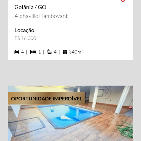
Goiânia / GO
Alphaville Flamboyant
Locação
R$ 16.000
4 vagas na garagem
1 dormiórios
4 suítes
4 |
1 |
4 |
340m²
OPORTUNIDADE IMPERDÍVEL