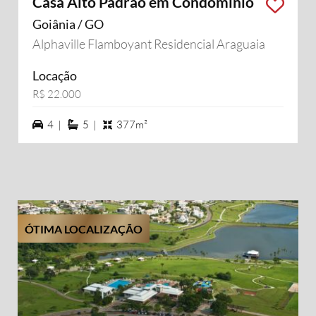
Casa Alto Padrão em Condomínio
Goiânia / GO
Alphaville Flamboyant Residencial Araguaia
Locação
R$ 22.000
4 vagas na garagem
5 suítes
4 |
5 |
377m²
ÓTIMA LOCALIZAÇÃO