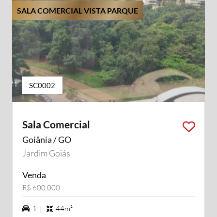
SALA COMERCIAL VISTA PARQUE
SC0002
Sala Comercial
Goiânia / GO
Jardim Goiás
Venda
R$ 600.000
1 vagas na garagem
1 |
44m²