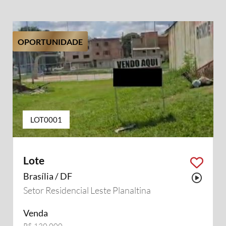
OPORTUNIDADE
LOT0001
Lote
Brasília / DF
Possu
Setor Residencial Leste Planaltina
Venda