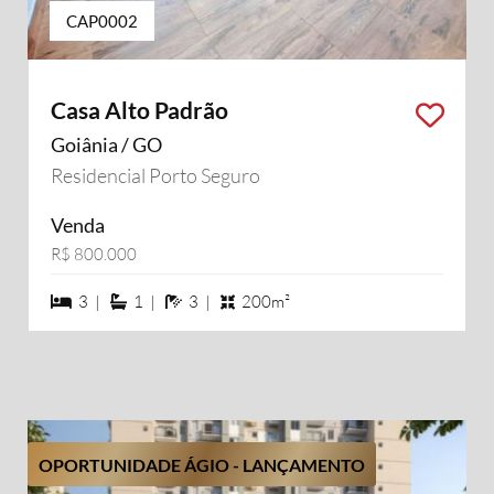
CAP0002
Casa Alto Padrão
Goiânia / GO
Residencial Porto Seguro
Venda
R$ 800.000
3 dormiórios
1 suítes
3 banheiros
3 |
1 |
3 |
200m²
OPORTUNIDADE ÁGIO - LANÇAMENTO