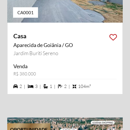
CA0001
Casa
Aparecida de Goiânia / GO
Jardim Buriti Sereno
Venda
R$ 380.000
2 vagas na garagem
3 dormiórios
1 suítes
2 banheiros
2 |
3 |
1 |
2 |
104m²
OPORTUNIDADE