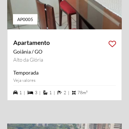
AP0005
Apartamento
Goiânia / GO
Alto da Glória
Temporada
Veja valores
1 vagas na garagem
3 dormiórios
1 suítes
2 banheiros
1 |
3 |
1 |
2 |
78m²