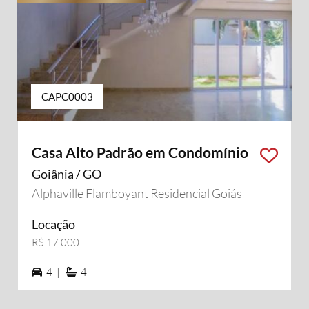
CAPC0003
Casa Alto Padrão em Condomínio
Goiânia / GO
Alphaville Flamboyant Residencial Goiás
Locação
R$ 17.000
4 vagas na garagem
4 suítes
4 |
4