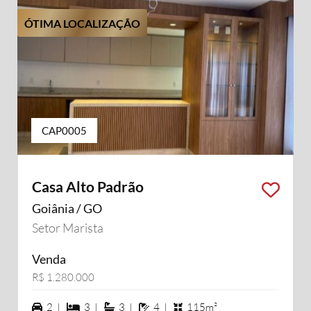
ÓTIMA LOCALIZAÇÃO
CAP0005
Casa Alto Padrão
Goiânia / GO
Setor Marista
Venda
R$ 1.280.000
2 vagas na garagem
3 dormiórios
3 suítes
4 banheiros
2 |
3 |
3 |
4 |
115m²