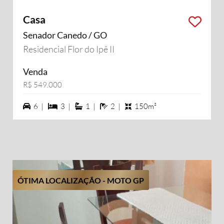
Casa
Senador Canedo / GO
Residencial Flor do Ipê II
Venda
R$ 549.000
6 vagas na garagem
3 dormiórios
1 suítes
2 banheiros
6 |
3 |
1 |
2 |
150m²
ÓTIMA LOCALIZAÇÃO - MOTO GP