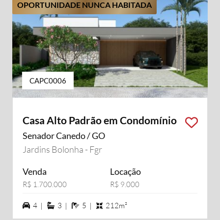
OPORTUNIDADE NUNCA HABITADA
CAPC0006
Casa Alto Padrão em Condomínio
Senador Canedo / GO
Jardins Bolonha - Fgr
Venda
Locação
R$ 1.700.000
R$ 9.000
4 vagas na garagem
3 suítes
5 banheiros
4 |
3 |
5 |
212m²