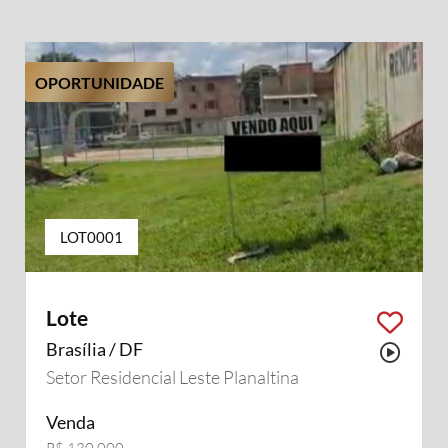
OPORTUNIDADE
LOT0001
Lote
Brasília / DF
Possu
Setor Residencial Leste Planaltina
Venda