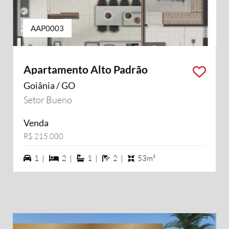
AAP0003
Apartamento Alto Padrão
Goiânia / GO
Setor Bueno
Venda
R$ 215.000
1 vagas na garagem
2 dormiórios
1 suítes
2 banheiros
1 |
2 |
1 |
2 |
53m²