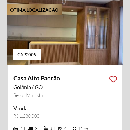
ÓTIMA LOCALIZAÇÃO
CAP0005
Casa Alto Padrão
Goiânia / GO
Setor Marista
Venda
R$ 1.280.000
2 vagas na garagem
3 dormiórios
3 suítes
4 banheiros
2 |
3 |
3 |
4 |
115m²