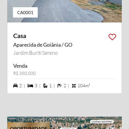
CA0001
Casa
Aparecida de Goiânia / GO
Jardim Buriti Sereno
Venda
R$ 380.000
2 vagas na garagem
3 dormiórios
1 suítes
2 banheiros
2 |
3 |
1 |
2 |
104m²
OPORTUNIDADE