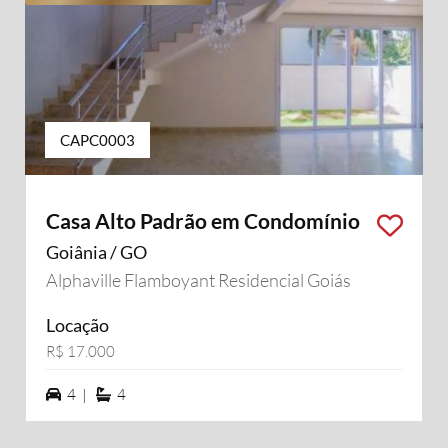
CAPC0003
Casa Alto Padrão em Condomínio
Goiânia / GO
Alphaville Flamboyant Residencial Goiás
Locação
R$ 17.000
4 vagas na garagem
4 suítes
4 |
4