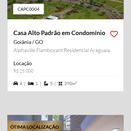
CAPC0004
Casa Alto Padrão em Condomínio
Goiânia / GO
Alphaville Flamboyant Residencial Araguaia
Locação
R$ 25.000
4 vagas na garagem
1 dormiórios
5 suítes
4 |
1 |
5 |
390m²
ÓTIMA LOCALIZAÇÃO