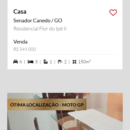
Casa
Senador Canedo / GO
Residencial Flor do Ipê II
Venda
R$ 549.000
6 vagas na garagem
3 dormiórios
1 suítes
2 banheiros
6 |
3 |
1 |
2 |
150m²
ÓTIMA LOCALIZAÇÃO - MOTO GP