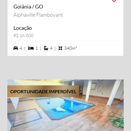
Goiânia / GO
Alphaville Flamboyant
Locação
R$ 16.000
4 vagas na garagem
1 dormiórios
4 suítes
4 |
1 |
4 |
340m²
OPORTUNIDADE IMPERDÍVEL