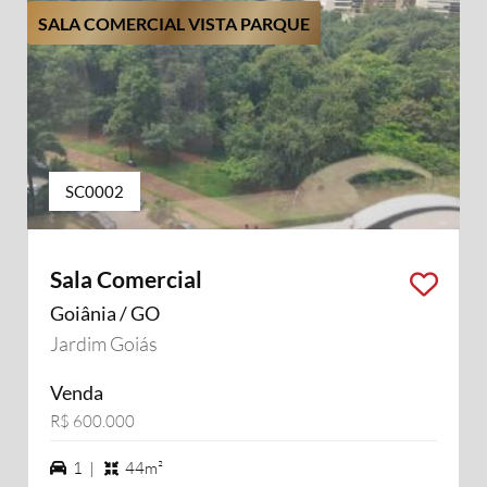
SALA COMERCIAL VISTA PARQUE
SC0002
Sala Comercial
Goiânia / GO
Jardim Goiás
Venda
R$ 600.000
1 vagas na garagem
1 |
44m²