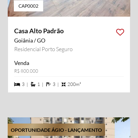
CAP0002
Casa Alto Padrão
Goiânia / GO
Residencial Porto Seguro
Venda
R$ 800.000
3 dormiórios
1 suítes
3 banheiros
3 |
1 |
3 |
200m²
OPORTUNIDADE ÁGIO - LANÇAMENTO