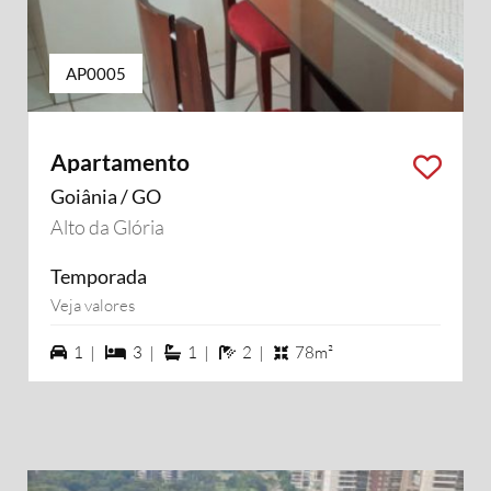
AP0005
Apartamento
Goiânia / GO
Alto da Glória
Temporada
Veja valores
1 vagas na garagem
3 dormiórios
1 suítes
2 banheiros
1 |
3 |
1 |
2 |
78m²