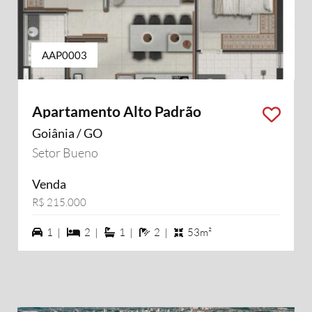
AAP0003
Apartamento Alto Padrão
Goiânia / GO
Setor Bueno
Venda
R$ 215.000
1 vagas na garagem
2 dormiórios
1 suítes
2 banheiros
1 |
2 |
1 |
2 |
53m²