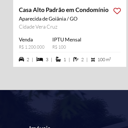
Casa Alto Padrão em Condomínio
Aparecida de Goiânia / GO
Cidade Vera Cruz
Venda
IPTU Mensal
R$ 1.200.000
R$ 100
2 vagas na garagem
3 dormiórios
1 suítes
2 banheiros
2 |
3 |
1 |
2 |
100 m²