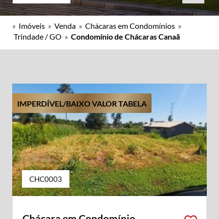
»
Imóveis
»
Venda
»
Chácaras em Condomínios
»
Trindade / GO
»
Condomínio de Chácaras Canaã
IMPERDÍVEL/BAIXO VALOR TABELA
CHC0003
Chácara em Condomínio