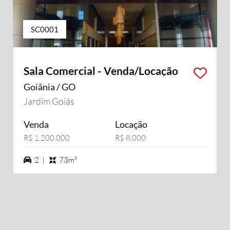
SC0001
Sala Comercial - Venda/Locação
Goiânia / GO
Jardim Goiás
Venda
Locação
R$ 1.200.000
R$ 8.000
2 vagas na garagem
2 |
73m²