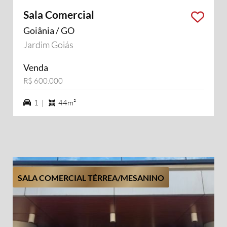
Sala Comercial
Goiânia / GO
Jardim Goiás
Venda
R$ 600.000
1 vagas na garagem
1 |
44m²
SALA COMERCIAL TÉRREA/MESANINO