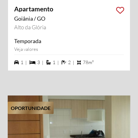
Apartamento
Goiânia / GO
Alto da Glória
Temporada
Veja valores
1 vagas na garagem
3 dormiórios
1 suítes
2 banheiros
1 |
3 |
1 |
2 |
78m²
OPORTUNIDADE