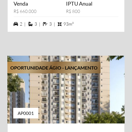
Venda
IPTU Anual
R$ 660.000
R$ 800
2 vagas na garagem
3 suítes
3 banheiros
2 |
3 |
3 |
93m²
OPORTUNIDADE ÁGIO - LANÇAMENTO
AP0001