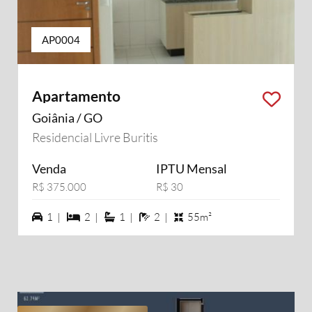
AP0004
Apartamento
Goiânia / GO
Residencial Livre Buritis
Venda
IPTU Mensal
R$ 375.000
R$ 30
1 vagas na garagem
2 dormiórios
1 suítes
2 banheiros
1 |
2 |
1 |
2 |
55m²