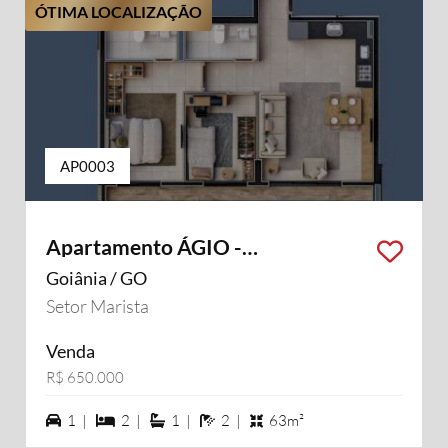
ÓTIMA LOCALIZAÇÃO
AP0003
Apartamento ÁGIO -
OPORTUNIDADE
Goiânia / GO
Setor Marista
Venda
R$ 650.000
1 vagas na garagem
2 dormiórios
1 suítes
2 banheiros
1 |
2 |
1 |
2 |
63m²