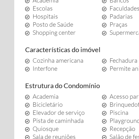
Academia
Bancos
Escolas
Faculdade
Hospitais
Padarias
Posto de Saúde
Praças
Shopping center
Supermerc
Características do imóvel
Cozinha americana
Fechadura 
Interfone
Permite an
Estrutura do Condomínio
Academia
Acesso par
Bicicletário
Brinquedo
Elevador de serviço
Piscina
Pista de caminhada
Playgroun
Quiosque
Recepção
Sala de reuniões
Salão de fe