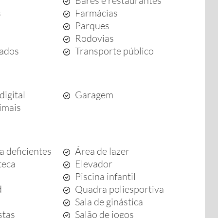
Bares e restaurantes
s
Farmácias
Parques
Rodovias
ados
Transporte público
digital
Garagem
imais
a deficientes
Área de lazer
teca
Elevador
Piscina infantil
d
Quadra poliesportiva
Sala de ginástica
stas
Salão de jogos