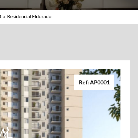
O
»
Residencial Eldorado
Ref: AP0001