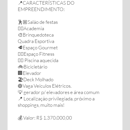
📍CARACTERÍSTICAS DO
EMPREENDIMENTO:
🕺🏼Salão de festas
🏋️‍♀️Academia
🎨Brinquedoteca
Quadra Esportiva
🥩Espaço Gourmet
🏋️‍♀️Espaço Fitness
🏊‍♀️ Piscina aquecida
🚲Bicicletário
🏢Elevador
🏖️Deck Molhado
🟢Vaga Veículos Elétricos.
💡 gerador p/ elevadores e área comum
📍 Localização privilegiada, próximo a
shoppings, muito mais!
💰 Valor: R$ 1.370.000,00