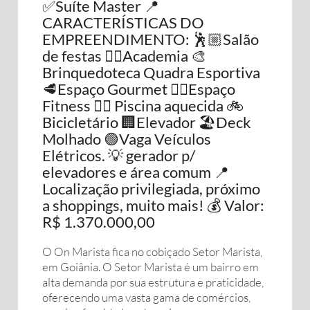
✅Suíte Master 📍
CARACTERÍSTICAS DO
EMPREENDIMENTO: 🕺🏼Salão
de festas 🏋️‍♀️Academia 🎨
Brinquedoteca Quadra Esportiva
🥩Espaço Gourmet 🏋️‍♀️Espaço
Fitness 🏊‍♀️ Piscina aquecida 🚲
Bicicletário 🏢Elevador 🏖️Deck
Molhado 🟢Vaga Veículos
Elétricos. 💡 gerador p/
elevadores e área comum 📍
Localização privilegiada, próximo
a shoppings, muito mais! 💰 Valor:
R$ 1.370.000,00
O On Marista fica no cobiçado Setor Marista,
em Goiânia. O Setor Marista é um bairro em
alta demanda por sua estrutura e praticidade,
oferecendo uma vasta gama de comércios,