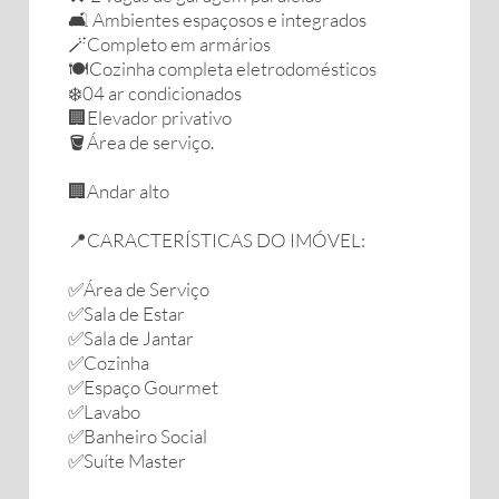
🛋️ Ambientes espaçosos e integrados
🪄Completo em armários
🍽️Cozinha completa eletrodomésticos
❄️04 ar condicionados
🏢Elevador privativo
🪣Área de serviço.
🏢Andar alto
📍CARACTERÍSTICAS DO IMÓVEL:
✅Área de Serviço
✅Sala de Estar
✅Sala de Jantar
✅Cozinha
✅Espaço Gourmet
✅Lavabo
✅Banheiro Social
✅Suíte Master