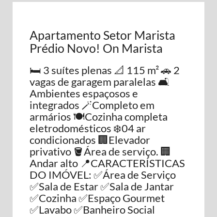
Apartamento Setor Marista
Prédio Novo! On Marista
🛏️ 3 suítes plenas 📐 115 m² 🚗 2
vagas de garagem paralelas 🛋️
Ambientes espaçosos e
integrados 🪄Completo em
armários 🍽️Cozinha completa
eletrodomésticos ❄️04 ar
condicionados 🏢Elevador
privativo 🪣Área de serviço. 🏢
Andar alto 📍CARACTERÍSTICAS
DO IMÓVEL: ✅Área de Serviço
✅Sala de Estar ✅Sala de Jantar
✅Cozinha ✅Espaço Gourmet
✅Lavabo ✅Banheiro Social