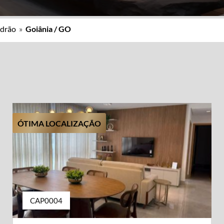
adrão
»
Goiânia / GO
ÓTIMA LOCALIZAÇÃO
CAP0004