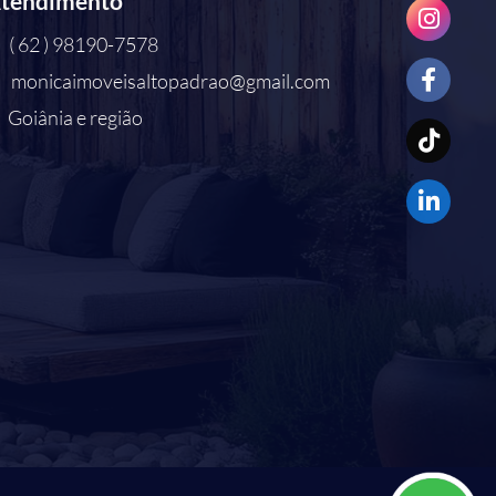
tendimento
( 62 ) 98190-7578
monicaimoveisaltopadrao@gmail.com
Goiânia e região