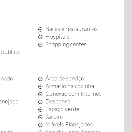
Bares e restaurantes
Hospitais
Shopping center
 público
onado
Área de serviço
e
Armário na cozinha
Conexão com Internet
anejada
Despensa
Espaço verde
Jardim
a
Móveis Planejados
uecida
Sala de Home Theater