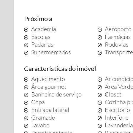
Próximo a
Academia
Aeroporto
Escolas
Farmácias
Padarias
Rodovias
Supermercados
Transporte
Características do imóvel
Aquecimento
Ar condici
Área gourmet
Área Verd
Banheiro de serviço
Closet
Copa
Cozinha pl
Entrada lateral
Escritório
Gramado
Interfone
Lavabo
Lavanderi
Permite animais
Piscina aq