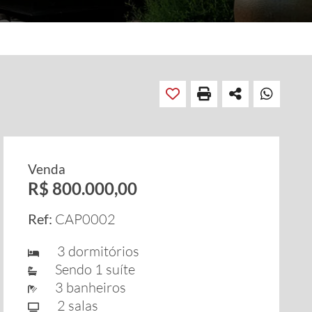
Venda
R$ 800.000,00
Ref:
CAP0002
3 dormitórios
Sendo 1 suíte
3 banheiros
2 salas